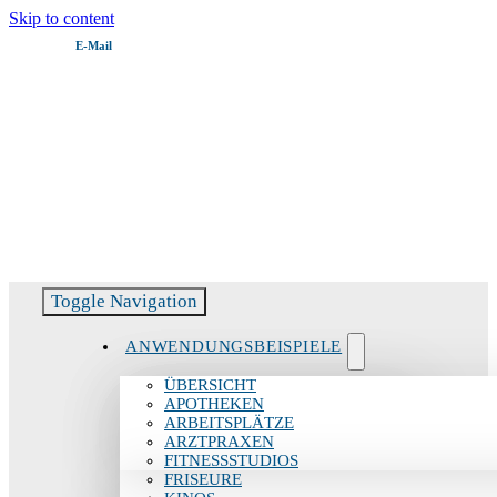
Skip to content
E‑Mail
Servicehotline:
06082 51799 – 11
Toggle Navigation
ANWENDUNGSBEISPIELE
ÜBERSICHT
APOTHEKEN
ARBEITSPLÄTZE
ARZTPRAXEN
FITNESSSTUDIOS
FRISEURE