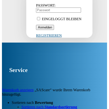
PASSWORT:
EINGELOGGT BLEIBEN
REGISTRIEREN
Service
Warenkorb anzeigen
„SAScare“ wurde Ihrem Warenkorb
hinzugefügt.
Sortieren nach
Bewertung
Sortieren nach
Standardsortierung