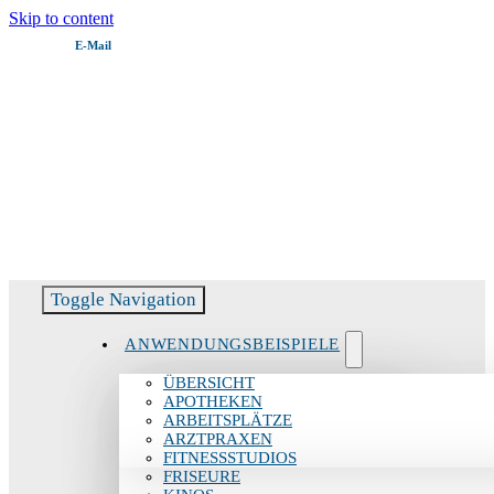
Skip to content
E‑Mail
Servicehotline:
06082 51799 – 11
Toggle Navigation
ANWENDUNGSBEISPIELE
ÜBERSICHT
APOTHEKEN
ARBEITSPLÄTZE
ARZTPRAXEN
FITNESSSTUDIOS
FRISEURE