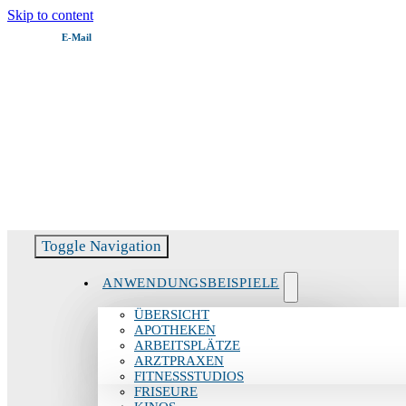
Skip to content
E‑Mail
Servicehotline:
06082 51799 – 11
Toggle Navigation
ANWENDUNGSBEISPIELE
ÜBERSICHT
APOTHEKEN
ARBEITSPLÄTZE
ARZTPRAXEN
FITNESSSTUDIOS
FRISEURE