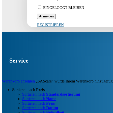
EINGELOGGT BLEIBEN
REGISTRIEREN
Service
Warenkorb anzeigen
„SAScare“ wurde Ihrem Warenkorb hinzugefügt
Sortieren nach
Preis
Sortieren nach
Standardsortierung
Sortieren nach
Name
Sortieren nach
Preis
Sortieren nach
Datum
Sortieren nach
Beliebtheit