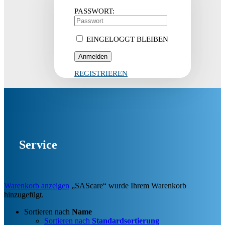
PASSWORT:
EINGELOGGT BLEIBEN
REGISTRIEREN
Service
Warenkorb anzeigen
„SAScare“ wurde Ihrem Warenkorb
hinzugefügt.
Sortieren nach
Name
Sortieren nach
Standardsortierung