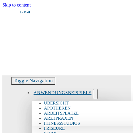
Skip to content
E‑Mail
Servicehotline:
06082 51799 – 11
Toggle Navigation
ANWENDUNGSBEISPIELE
ÜBERSICHT
APOTHEKEN
ARBEITSPLÄTZE
ARZTPRAXEN
FITNESSSTUDIOS
FRISEURE