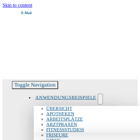
Skip to content
E‑Mail
Servicehotline:
06082 51799 – 11
Toggle Navigation
ANWENDUNGSBEISPIELE
ÜBERSICHT
APOTHEKEN
ARBEITSPLÄTZE
ARZTPRAXEN
FITNESSSTUDIOS
FRISEURE