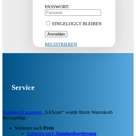
PASSWORT:
EINGELOGGT BLEIBEN
REGISTRIEREN
Service
Warenkorb anzeigen
„SAScare“ wurde Ihrem Warenkorb
hinzugefügt.
Sortieren nach
Preis
Sortieren nach
Standardsortierung