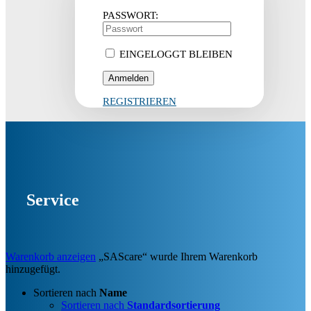
PASSWORT:
EINGELOGGT BLEIBEN
REGISTRIEREN
Service
Warenkorb anzeigen
„SAScare“ wurde Ihrem Warenkorb
hinzugefügt.
Sortieren nach
Name
Sortieren nach
Standardsortierung