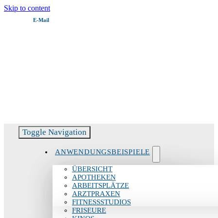
Skip to content
E‑Mail
Servicehotline:
06082 51799 – 11
Toggle Navigation
ANWENDUNGSBEISPIELE
ÜBERSICHT
APOTHEKEN
ARBEITSPLÄTZE
ARZTPRAXEN
FITNESSSTUDIOS
FRISEURE