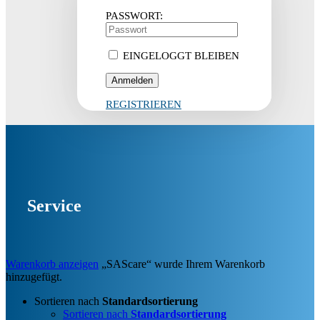
PASSWORT:
EINGELOGGT BLEIBEN
REGISTRIEREN
Service
Warenkorb anzeigen
„SAScare“ wurde Ihrem Warenkorb
hinzugefügt.
Sortieren nach
Standardsortierung
Sortieren nach
Standardsortierung