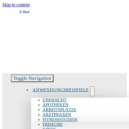
Skip to content
E‑Mail
Servicehotline:
06082 51799 – 11
Toggle Navigation
ANWENDUNGSBEISPIELE
ÜBERSICHT
APOTHEKEN
ARBEITSPLÄTZE
ARZTPRAXEN
FITNESSSTUDIOS
FRISEURE